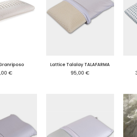
 Granriposo
Lattice Talalay TALAFARMA
,00
€
95,00
€