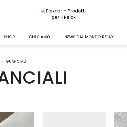
SHOP
CHI SIAMO
NEWS DAL MONDO RELAX
GUANCIALI
POLTRONE RELAX
DIVANI
LETTI
ANCIALI
Divano Fisso
Letto Facile
Divano Letto
Letto Imbottito
Divano con Relax