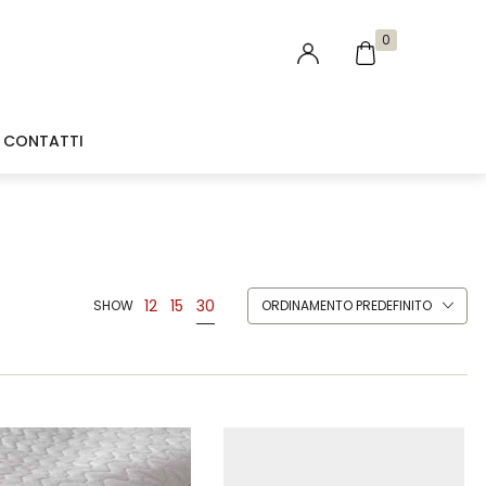
0
CONTATTI
ACCESSORI LETTO
TENDE
OFFERTE
Coprimaterasso
Tende da Interno
30
12
15
SHOW
ORDINAMENTO PREDEFINITO
Tende da sole
Pergotende