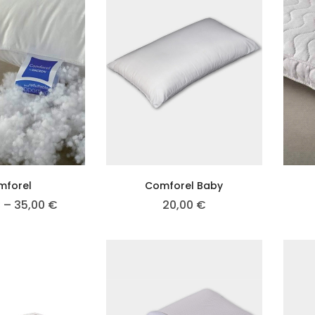
mforel
Comforel Baby
€
–
35,00
€
20,00
€