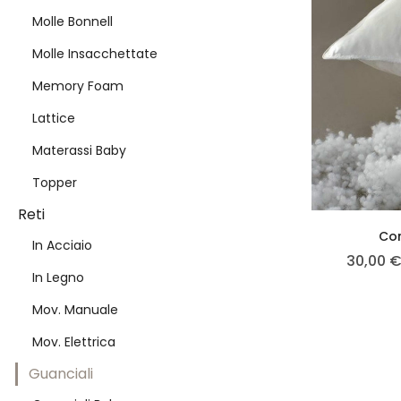
Poliuretano
Memory Foam
Molle Bonnell
Topper
Molle Insacchettate
Memory Foam
Materassi Baby
Lattice
Materassi Baby
Topper
Reti
Co
In Acciaio
30,00
In Legno
Mov. Manuale
Mov. Elettrica
Guanciali