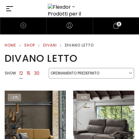
0
HOME
SHOP
DIVANI
DIVANO LETTO
DIVANO LETTO
12
15
30
SHOW
ORDINAMENTO PREDEFINITO
-27%
-30%