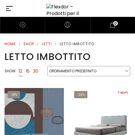
0
HOME
SHOP
LETTI
LETTO IMBOTTITO
LETTO IMBOTTITO
12
15
30
SHOW
ORDINAMENTO PREDEFINITO
-18%
-35%