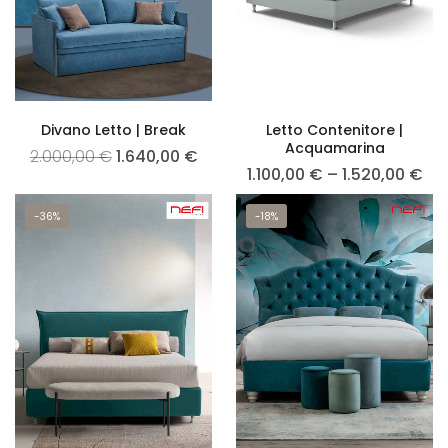
Divano Letto | Break
Letto Contenitore |
Acquamarina
2.000,00
€
1.640,00
€
1.100,00
€
–
1.520,00
€
-36%
-18%