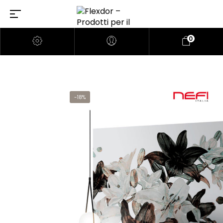
0
-18%