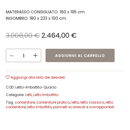
MATERASSO CONSIGLIATO: 160 x 195 cm
INGOMBRO: 180 x 233 x 100 cm
3.006,00
€
2.464,00
€
AGGIUNGI AL CARRELLO
Aggiungi alla lista dei desideri
COD:
Letto-Imbottito-Quarzo
Categorie:
Letti
,
Letto Imbottito
Tag:
contenitore
,
contenitore pratico
,
letto
,
letto classico
,
letto
contenitore
,
letto imbottito
,
pannelli scorrevoli e sovrapponibili