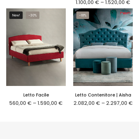
1.100,00
€
–
1.520,00
€
New!
-30%
-18%
Letto Facile
Letto Contenitore | Aisha
560,00
€
–
1.590,00
€
2.082,00
€
–
2.297,00
€